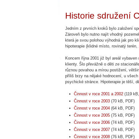
Historie sdružen
Jedním z prvních kroků bylo založení spo
Zároveň bylo nutno najít vhodný pozemek
která je svou polohou výhodná jak pro kl
hipoterapie (klidné místo, rovinatý terén, 
Koncem října 2001 již byl areál vybaven
klienty. Šlo převážně o děti ze stacioná
různou povahou a mírou postižení, větši
příliš brzy na nějaké hodnocení, u všech 
psychické stránce. Hipoterapie je těší, 
Činnost v roce 2001 a 2002
(119 kB
Činnost v roce 2003
(70 kB, PDF)
Činnost v roce 2004
(64 kB, PDF)
Činnost v roce 2005
(75 kB, PDF)
Činnost v roce 2006
(74 kB, PDF)
Činnost v roce 2007
(74 kB, PDF)
Činnost v roce 2008
(76 kB, PDF)