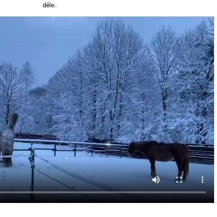
déle.