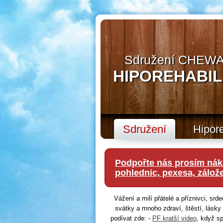
Sdružení CHEWAL
HIPOREHABIL
Sdružení
Hipore
Podpořte nás prosím nák
pohlednic, pexesa, zálože
Vážení a milí přátelé a příznivci, s
svátky a mnoho zdraví, štěstí, lásky
podívat zde: -
PF kratší video
, když s