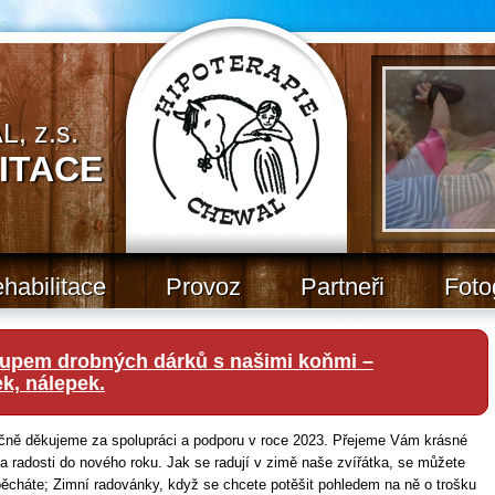
, z.s.
ITACE
habilitace
Provoz
Partneři
Foto
upem drobných dárků s našimi koňmi –
k, nálepek.
rdečně děkujeme za spolupráci a podporu v roce 2023. Přejeme Vám krásné
 a radosti do nového roku. Jak se radují v zimě naše zvířátka, se můžete
pěcháte; Zimní radovánky, když se chcete potěšit pohledem na ně o trošku