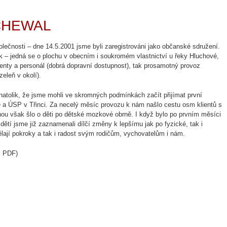
í CHEWAL
lečnosti – dne 14.5.2001 jsme byli zaregistrováni jako občanské sdružení.
 – jedná se o plochu v obecním i soukromém vlastnictví u řeky Hluchové,
ienty a personál (dobrá dopravní dostupnost), tak prosamotný provoz
zeleň v okolí).
 natolik, že jsme mohli ve skromných podmínkách začít přijímat první
ře a ÚSP v Třinci. Za necelý měsíc provozu k nám našlo cestu osm klientů s
nou však šlo o děti po dětské mozkové obrně. I když bylo po prvním měsíci
dětí jsme již zaznamenali dílčí změny k lepšímu jak po fyzické, tak i
dělají pokroky a tak i radost svým rodičům, vychovatelům i nám.
, PDF)