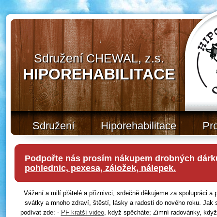
Sdružení CHEWAL, z.s.
HIPOREHABILITACE
Sdružení
Hiporehabilitace
Pr
Podpořte nás prosím nákupem drobných dárků
pohlednic, pexesa, záložek, nálepek.
Vážení a milí přátelé a příznivci, srdečně děkujeme za spolupráci 
svátky a mnoho zdraví, štěstí, lásky a radosti do nového roku. Jak 
podívat zde: -
PF kratší video
, když spěcháte; Zimní radovánky, když