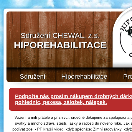
Sdružení CHEWAL, z.s.
HIPOREHABILITACE
Sdružení
Hiporehabilitace
Pr
Podpořte nás prosím nákupem drobných dárků
pohlednic, pexesa, záložek, nálepek.
Vážení a milí přátelé a příznivci, srdečně děkujeme za spolupráci 
svátky a mnoho zdraví, štěstí, lásky a radosti do nového roku. Jak 
podívat zde: -
PF kratší video
, když spěcháte; Zimní radovánky, když