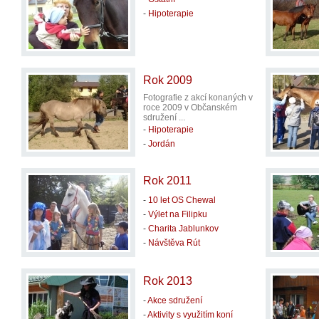
-
Hipoterapie
Rok 2009
Fotografie z akcí konaných v
roce 2009 v Občanském
sdružení ...
-
Hipoterapie
-
Jordán
Rok 2011
-
10 let OS Chewal
-
Výlet na Filipku
-
Charita Jablunkov
-
Návštěva Rút
Rok 2013
-
Akce sdružení
-
Aktivity s využitím koní