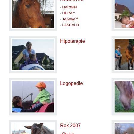
-
DARWIN
-
HERA †
-
JASAVA †
-
LASCALO
Hipoterapie
Logopedie
Rok 2007
-
Ostatní