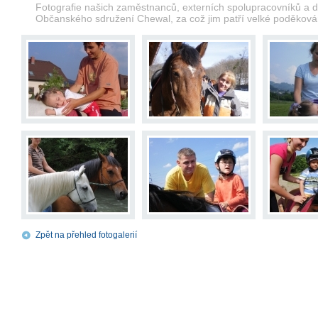
Fotografie našich zaměstnanců, externích spolupracovníků a do
Občanského sdružení Chewal, za což jim patří velké poděková
Zpět na přehled fotogalerií