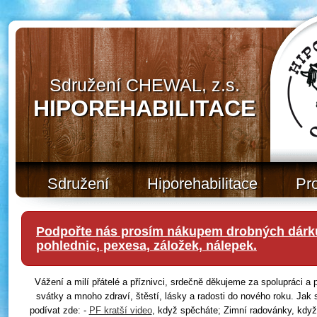
Sdružení CHEWAL, z.s.
HIPOREHABILITACE
Sdružení
Hiporehabilitace
Pr
Podpořte nás prosím nákupem drobných dárků
pohlednic, pexesa, záložek, nálepek.
Vážení a milí přátelé a příznivci, srdečně děkujeme za spolupráci 
svátky a mnoho zdraví, štěstí, lásky a radosti do nového roku. Jak 
podívat zde: -
PF kratší video
, když spěcháte; Zimní radovánky, když