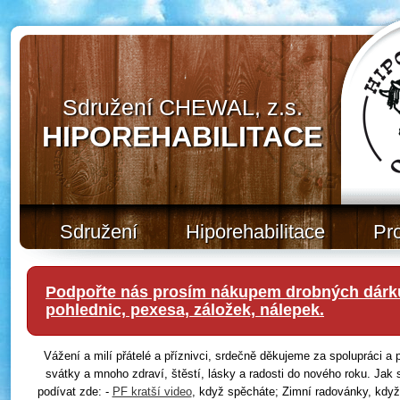
Sdružení CHEWAL, z.s.
HIPOREHABILITACE
Sdružení
Hiporehabilitace
Pr
Podpořte nás prosím nákupem drobných dárků
pohlednic, pexesa, záložek, nálepek.
Vážení a milí přátelé a příznivci, srdečně děkujeme za spolupráci 
svátky a mnoho zdraví, štěstí, lásky a radosti do nového roku. Jak 
podívat zde: -
PF kratší video
, když spěcháte; Zimní radovánky, když