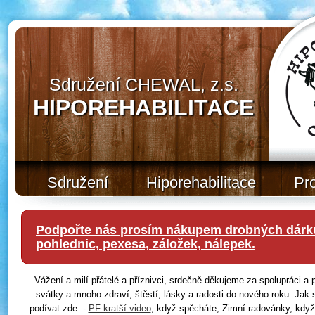
Sdružení CHEWAL, z.s.
HIPOREHABILITACE
Sdružení
Hiporehabilitace
Pr
Podpořte nás prosím nákupem drobných dárků
pohlednic, pexesa, záložek, nálepek.
Vážení a milí přátelé a příznivci, srdečně děkujeme za spolupráci 
svátky a mnoho zdraví, štěstí, lásky a radosti do nového roku. Jak 
podívat zde: -
PF kratší video
, když spěcháte; Zimní radovánky, když