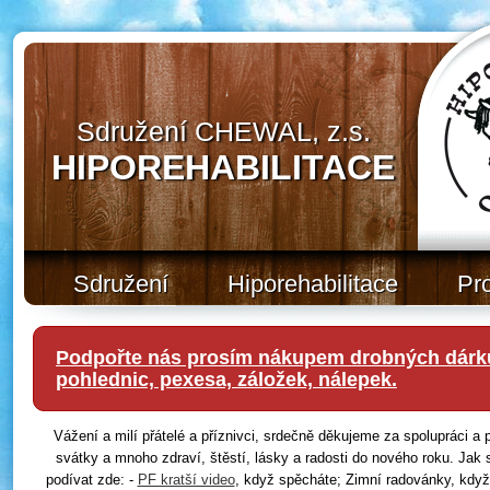
Sdružení CHEWAL, z.s.
HIPOREHABILITACE
Sdružení
Hiporehabilitace
Pr
Podpořte nás prosím nákupem drobných dárků
pohlednic, pexesa, záložek, nálepek.
Vážení a milí přátelé a příznivci, srdečně děkujeme za spolupráci 
svátky a mnoho zdraví, štěstí, lásky a radosti do nového roku. Jak 
podívat zde: -
PF kratší video
, když spěcháte; Zimní radovánky, když