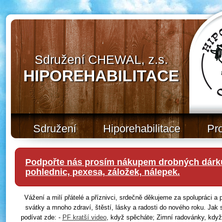
Sdružení CHEWAL, z.s.
HIPOREHABILITACE
Sdružení
Hiporehabilitace
Pr
Podpořte nás prosím nákupem drobných dárků
pohlednic, pexesa, záložek, nálepek.
Vážení a milí přátelé a příznivci, srdečně děkujeme za spolupráci 
svátky a mnoho zdraví, štěstí, lásky a radosti do nového roku. Jak 
podívat zde: -
PF kratší video
, když spěcháte; Zimní radovánky, když