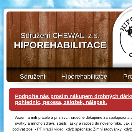
Sdružení CHEWAL, z.s.
HIPOREHABILITACE
Sdružení
Hiporehabilitace
Pr
Podpořte nás prosím nákupem drobných dárků
pohlednic, pexesa, záložek, nálepek.
Vážení a milí přátelé a příznivci, srdečně děkujeme za spolupráci 
svátky a mnoho zdraví, štěstí, lásky a radosti do nového roku. Jak 
podívat zde: -
PF kratší video
, když spěcháte; Zimní radovánky, když