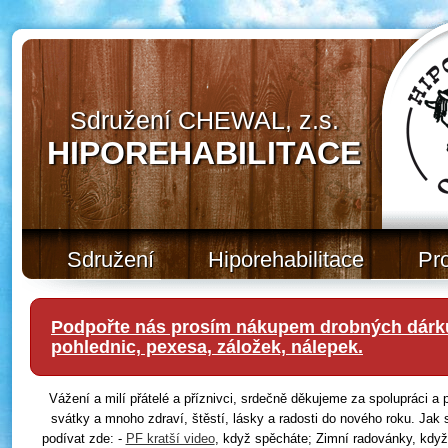
Sdružení CHEWAL, z.s.
HIPOREHABILITACE
Sdružení
Hiporehabilitace
Pr
Podpořte nás prosím nákupem drobných dárků
pohlednic, pexesa, záložek, nálepek.
Vážení a milí přátelé a příznivci, srdečně děkujeme za spolupráci 
svátky a mnoho zdraví, štěstí, lásky a radosti do nového roku. Jak 
podívat zde: -
PF kratší video
, když spěcháte; Zimní radovánky, když