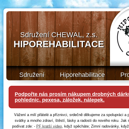
Sdružení CHEWAL, z.s.
HIPOREHABILITACE
Sdružení
Hiporehabilitace
Pr
Podpořte nás prosím nákupem drobných dárků
pohlednic, pexesa, záložek, nálepek.
Vážení a milí přátelé a příznivci, srdečně děkujeme za spolupráci 
svátky a mnoho zdraví, štěstí, lásky a radosti do nového roku. Jak 
podívat zde: -
PF kratší video
, když spěcháte; Zimní radovánky, když